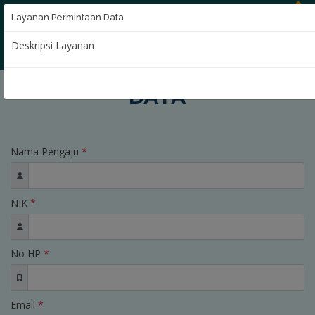
Layanan Permintaan Data
Deskripsi Layanan
LAYANAN PERMINTAAN
DATA
Nama Pengaju
*
NIK
*
No HP
*
Email
*